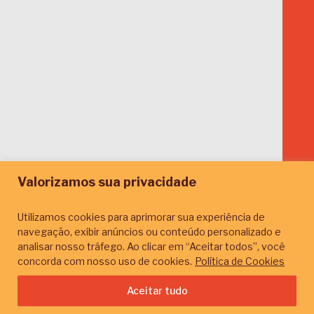
Valorizamos sua privacidade
Conceitos e
Utilizamos cookies para aprimorar sua experiência de
Fundamentos
navegação, exibir anúncios ou conteúdo personalizado e
analisar nosso tráfego. Ao clicar em “Aceitar todos”, você
concorda com nosso uso de cookies.
Política de Cookies
Início
Conteúdos
Por temas
Conceitos e Fundamentos
Aceitar tudo