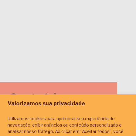
Conteúdos por
Valorizamos sua privacidade
duração
Utilizamos cookies para aprimorar sua experiência de
navegação, exibir anúncios ou conteúdo personalizado e
Encontre as melhores jornadas que cabem no
analisar nosso tráfego. Ao clicar em “Aceitar todos”, você