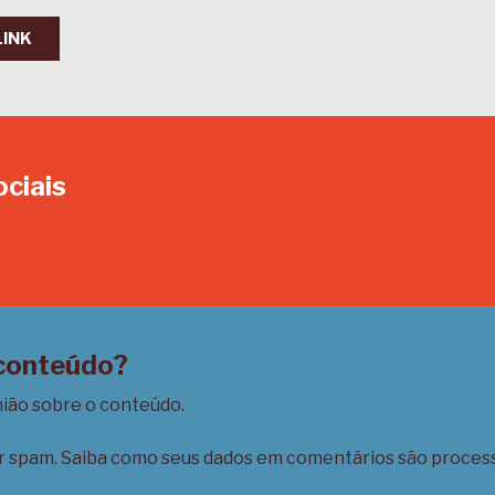
LINK
ociais
In
 conteúdo?
nião sobre o conteúdo.
ir spam.
Saiba como seus dados em comentários são proces