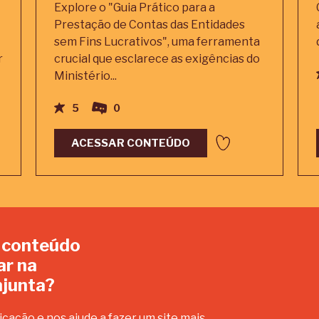
Explore o "Guia Prático para a
Prestação de Contas das Entidades
sem Fins Lucrativos", uma ferramenta
r
crucial que esclarece as exigências do
Ministério...
5
0
ACESSAR CONTEÚDO
 conteúdo
ar na
junta?
icação e nos ajude a fazer um site mais