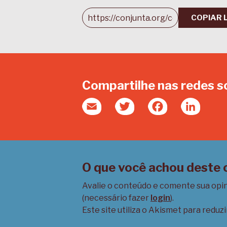
COPIAR 
Compartilhe nas redes s
Email
Twitter
Facebook
Linked
O que você achou deste
Avalie o conteúdo e comente sua opi
(necessário fazer
login
).
Este site utiliza o Akismet para reduz