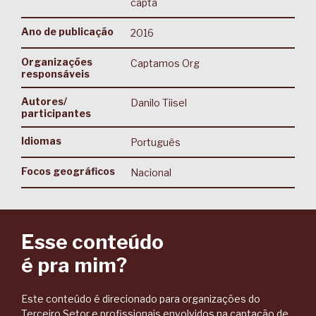
capta
Ano de publicação
2016
Organizações
Captamos Org
responsáveis
Autores/
Danilo Tiisel
participantes
Idiomas
Português
Focos geográficos
Nacional
Esse conteúdo
é pra mim?
Este conteúdo é direcionado para organizações do
Terceiro Setor e profissionais envolvidos na captação de