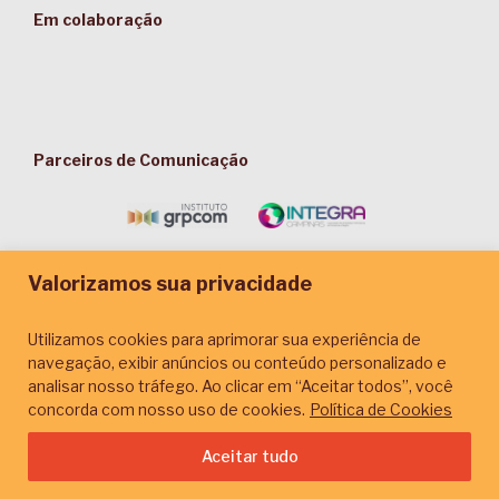
Em colaboração
Parceiros de Comunicação
Valorizamos sua privacidade
Utilizamos cookies para aprimorar sua experiência de
navegação, exibir anúncios ou conteúdo personalizado e
analisar nosso tráfego. Ao clicar em “Aceitar todos”, você
concorda com nosso uso de cookies.
Política de Cookies
© 2026. Plataforma Conjunta. Site desenvolvido por
Amí Comunicação & Design
e
Aceitar tudo
NascerWeb