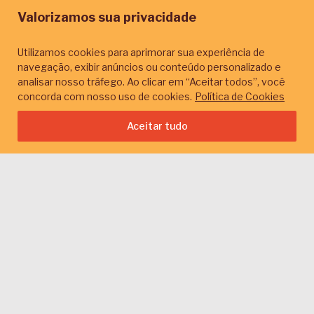
Valorizamos sua privacidade
Formas de
Utilizamos cookies para aprimorar sua experiência de
Contratação
navegação, exibir anúncios ou conteúdo personalizado e
analisar nosso tráfego. Ao clicar em “Aceitar todos”, você
concorda com nosso uso de cookies.
Política de Cookies
Início
Conteúdos
Por temas
Formas de Contratação
Aceitar tudo
Limpar filtros