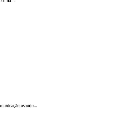
r uma...
omunicação usando...