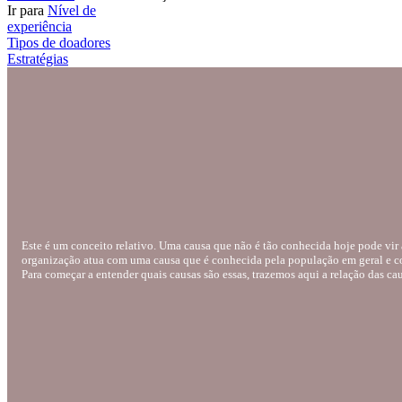
Ir para
Nível de
experiência
Tipos de doadores
Estratégias
Este é um conceito relativo. Uma causa que não é tão conhecida hoje pode vi
organização atua com uma causa que é conhecida pela população em geral e c
Para começar a entender quais causas são essas, trazemos aqui a relação das ca