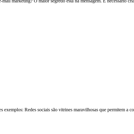
-mail marketing? O maior segredo está na mensagem. É necessário cria
tes exemplos: Redes sociais são vitrines maravilhosas que permitem a c