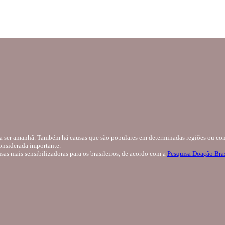
r a ser amanhã. Também há causas que são populares em determinadas regiões ou com
onsiderada importante.
usas mais sensibilizadoras para os brasileiros, de acordo com a
Pesquisa Doação Bra