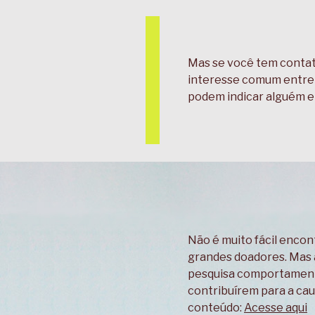
Mas se você tem contat
interesse comum entre s
podem indicar alguém en
Não é muito fácil enco
grandes doadores. Mas a
pesquisa comportament
contribuírem para a cau
conteúdo:
Acesse aqui