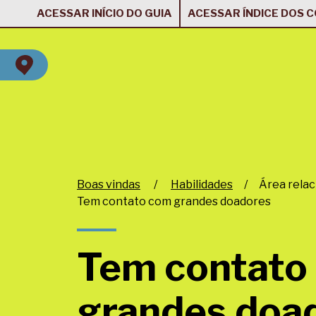
ACESSAR INÍCIO DO GUIA
ACESSAR ÍNDICE DOS 
Boas vindas
/
Habilidades
/
Área rela
Tem contato com grandes doadores
Tem contato
grandes doa