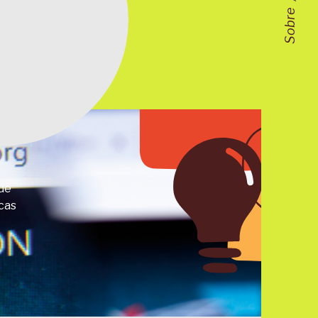
Sobre
que
cas