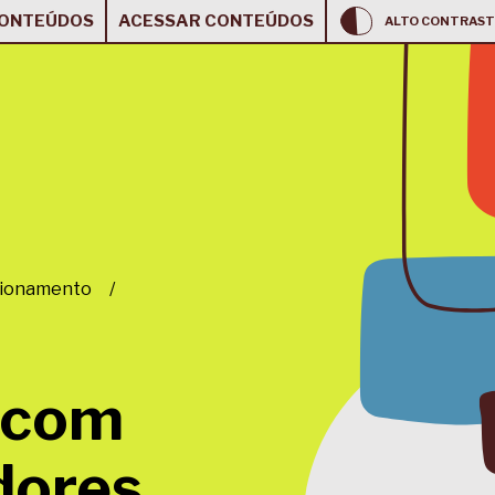
CONTEÚDOS
ACESSAR CONTEÚDOS
ALTO CONTRAST
cionamento
/
 com
dores