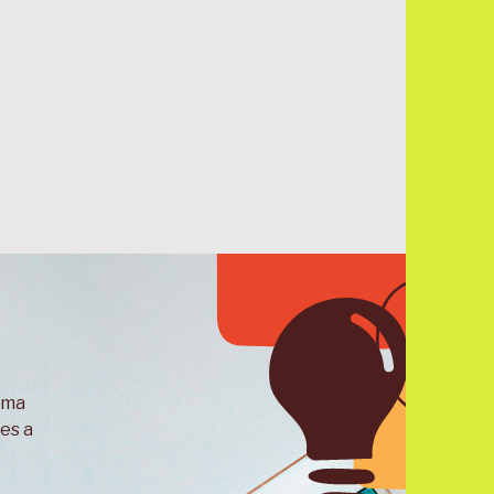
uma
es a