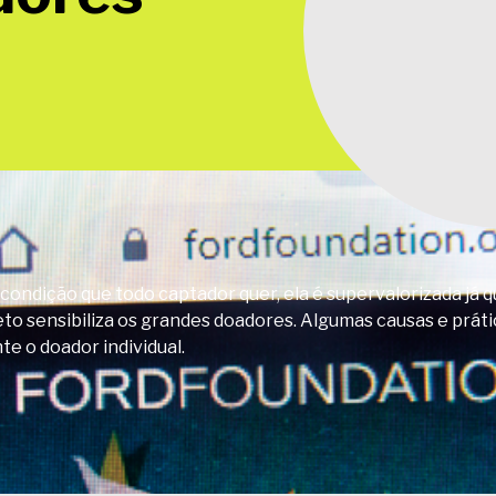
condição que todo captador quer, ela é supervalorizada já 
to sensibiliza os grandes doadores. Algumas causas e práti
te o doador individual.