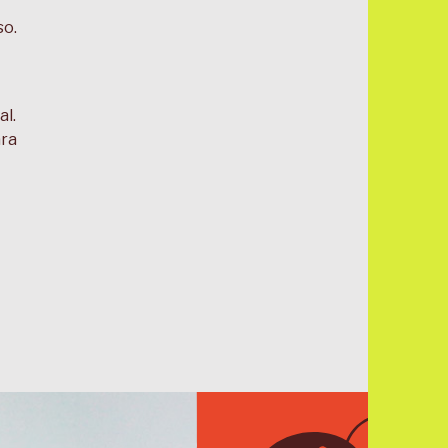
so.
al.
ara