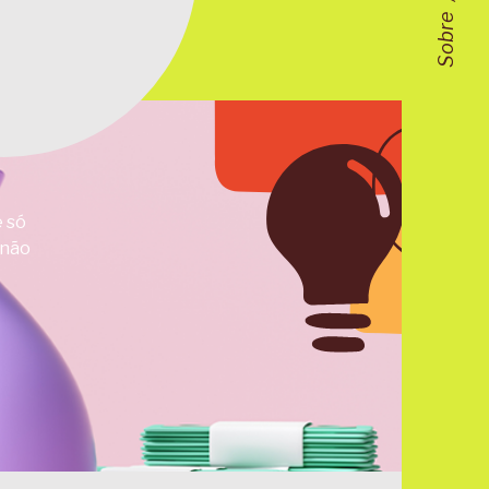
Sobre
e só
 não