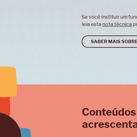
Se você instituir um fu
leia esta
nota técnica
pr
SABER MAIS SOBR
Conteúdos
acrescenta