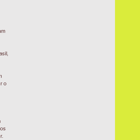
tam
sil,
m
r o
a
vos
r.