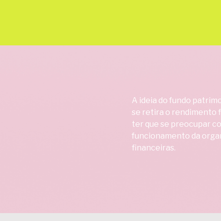
A ideia do fundo patrim
se retira o rendimento 
ter que se preocupar c
funcionamento da organ
financeiras.