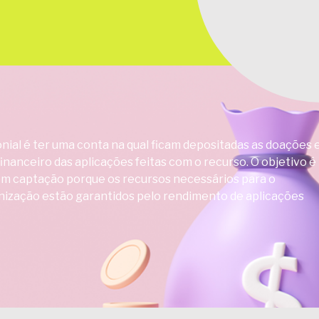
onial é ter uma conta na qual ficam depositadas as doações 
financeiro das aplicações feitas com o recurso. O objetivo é
om captação porque os recursos necessários para o
ização estão garantidos pelo rendimento de aplicações