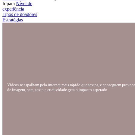
Ir para
Nível de
experiência
Tipos de doadores
Estratégias
Vídeos se espalham pela internet mais rápido que textos, e conseguem provocar
de imagem, som, texto e criatividade gera o impacto esperado.