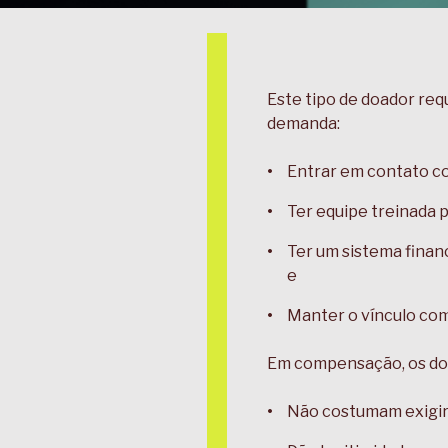
Este tipo de doador req
demanda:
Entrar em contato c
Ter equipe treinada 
Ter um sistema finan
e
Manter o vínculo com
Em compensação, os do
Não costumam exigir 