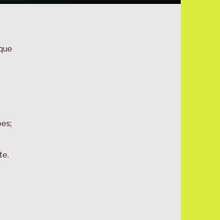
 que
es;
te.