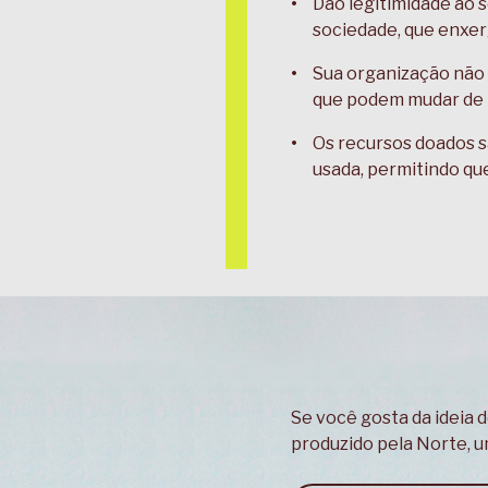
Dão legitimidade ao s
sociedade, que enxer
Sua organização não
que podem mudar de i
Os recursos doados sã
usada, permitindo que
Se você gosta da ideia d
produzido pela Norte, u