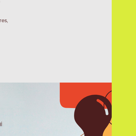
a
res,
i