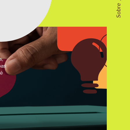
Sobre
s,
oas
 é