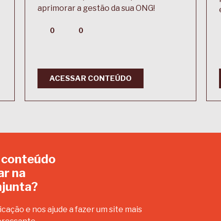
aprimorar a gestão da sua ONG!
0
0
ACESSAR CONTEÚDO
 conteúdo
ar na
junta?
icação e nos ajude a fazer um site mais