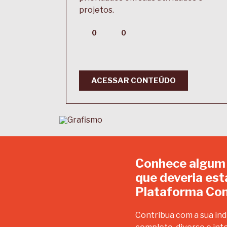
projetos.
0
0
ACESSAR CONTEÚDO
Conhece algum
que deveria est
Plataforma Con
Contribua com a sua ind