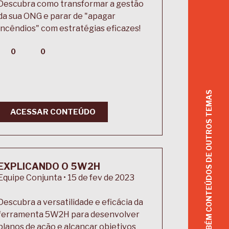
Descubra como transformar a gestão
da sua ONG e parar de "apagar
incêndios" com estratégias eficazes!
0
0
ACESSE TAMBÉM CONTEÚDOS DE OUTROS TEMAS
ACESSAR CONTEÚDO
EXPLICANDO O 5W2H
Equipe Conjunta • 15 de fev de 2023
Descubra a versatilidade e eficácia da
ferramenta 5W2H para desenvolver
planos de ação e alcançar objetivos