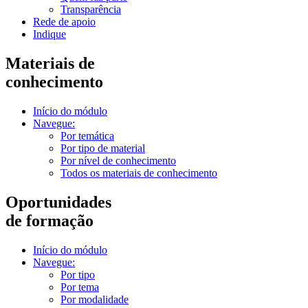
Transparência
Rede de apoio
Indique
Materiais de
conhecimento
Início do módulo
Navegue:
Por temática
Por tipo de material
Por nível de conhecimento
Todos os materiais de conhecimento
Oportunidades
de formação
Início do módulo
Navegue:
Por tipo
Por tema
Por modalidade