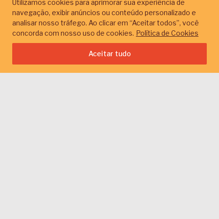
Utilizamos cookies para aprimorar sua experiência de
navegação, exibir anúncios ou conteúdo personalizado e
Monitoramento
analisar nosso tráfego. Ao clicar em “Aceitar todos”, você
concorda com nosso uso de cookies.
Política de Cookies
Início
Conteúdos
Por temas
Monitoramento
Aceitar tudo
Limpar filtros