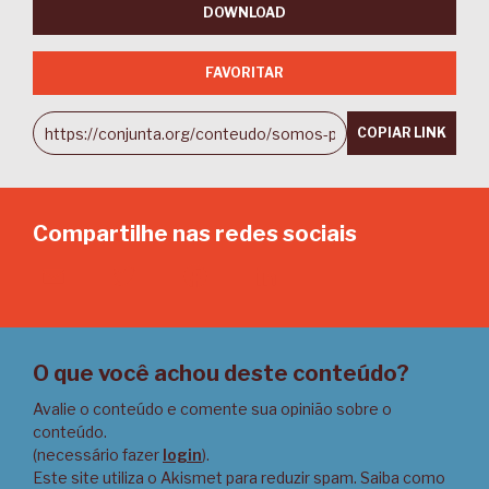
DOWNLOAD
FAVORITAR
COPIAR LINK
Compartilhe nas redes sociais
Email
Twitter
Facebook
LinkedIn
O que você achou deste conteúdo?
Avalie o conteúdo e comente sua opinião sobre o
conteúdo.
(necessário fazer
login
).
Este site utiliza o Akismet para reduzir spam.
Saiba como