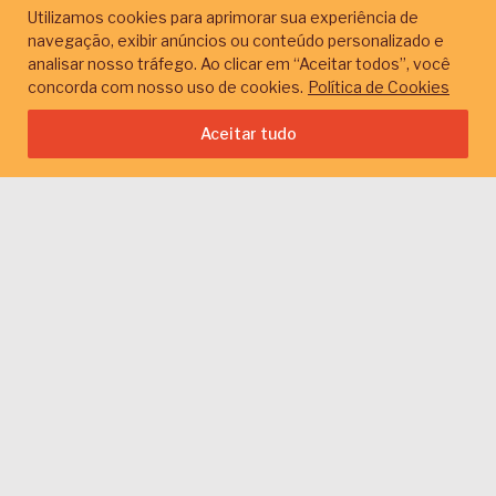
Utilizamos cookies para aprimorar sua experiência de
navegação, exibir anúncios ou conteúdo personalizado e
analisar nosso tráfego. Ao clicar em “Aceitar todos”, você
concorda com nosso uso de cookies.
Política de Cookies
Aceitar tudo
Institutos e fundações independentes têm esse nome
porque não são ligados a empresas, famílias ou
governo. Se institutos e fundações comunitárias doam
para organizações e projetos voltados a determinado
território
; institutos e fundações independentes que
fazem doações geralmente são conectados a
causas
:
defendem uma causa específica, se articulam com
grandes doadores e poder público, e, por vezes, apoiam