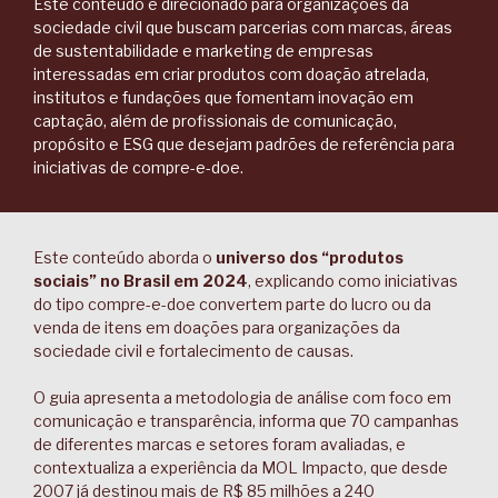
Este conteúdo é direcionado para organizações da
sociedade civil que buscam parcerias com marcas, áreas
de sustentabilidade e marketing de empresas
interessadas em criar produtos com doação atrelada,
institutos e fundações que fomentam inovação em
captação, além de profissionais de comunicação,
propósito e ESG que desejam padrões de referência para
iniciativas de compre-e-doe.
Este conteúdo aborda o
universo dos “produtos
sociais” no Brasil em 2024
, explicando como iniciativas
do tipo compre-e-doe convertem parte do lucro ou da
venda de itens em doações para organizações da
sociedade civil e fortalecimento de causas.
O guia apresenta a metodologia de análise com foco em
comunicação e transparência, informa que 70 campanhas
de diferentes marcas e setores foram avaliadas, e
contextualiza a experiência da MOL Impacto, que desde
2007 já destinou mais de R$ 85 milhões a 240