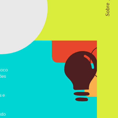
Sobre
roco
des
s e
ndo