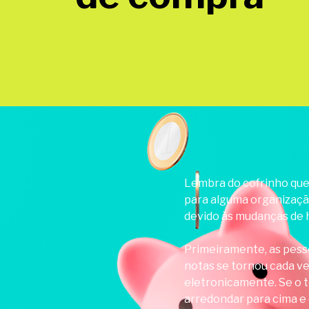
Lembra do cofrinho que 
para alguma organização
devido às mudanças de 
Primeiramente, as pess
notas se tornou cada ve
eletronicamente. Se o t
arredondar para cima e