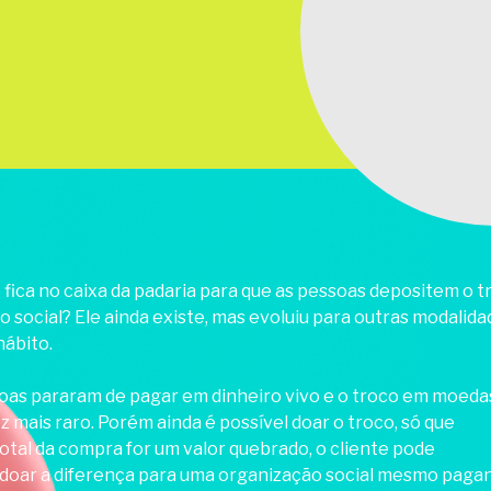
fica no caixa da padaria para que as pessoas depositem o t
 social? Ele ainda existe, mas evoluiu para outras modalida
hábito.
oas pararam de pagar em dinheiro vivo e o troco em moeda
z mais raro. Porém ainda é possível doar o troco, só que
otal da compra for um valor quebrado, o cliente pode
 doar a diferença para uma organização social mesmo paga