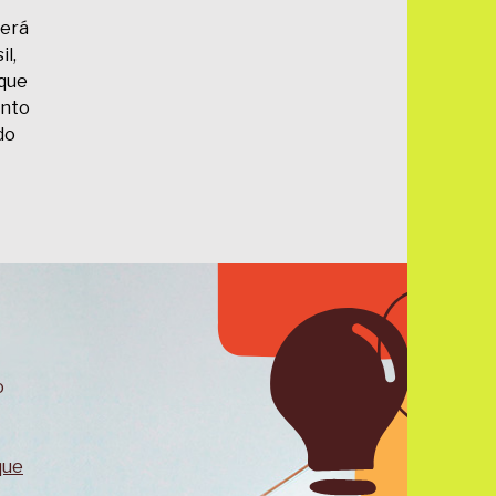
será
il,
 que
ento
do
o
que