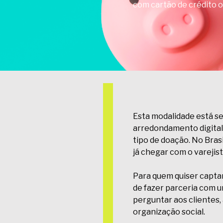
com cartão de crédito o
Esta modalidade está s
arredondamento digital,
tipo de doação. No Brasi
já chegar com o varejis
Para quem quiser captar
de fazer parceria com 
perguntar aos clientes,
organização social.