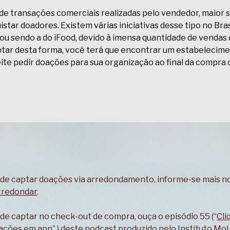
de transações comerciais realizadas pelo vendedor, maior 
istar doadores. Existem várias iniciativas desse tipo no Bras
ou sendo a do iFood, devido à imensa quantidade de vendas
aptar desta forma, você terá que encontrar um estabelecim
te pedir doações para sua organização ao final da compra 
a de captar doações via arredondamento, informe-se mais n
redondar
.
 de captar no check-out de compra, ouça o episódio 55 (“
Cli
oações em app
” ) deste podcast produzido pelo Instituto Mol.