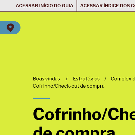
ACESSAR INÍCIO DO GUIA
ACESSAR ÍNDICE DOS 
Boas vindas
/
Estratégias
/
Complexid
Cofrinho/Check-out de compra
Cofrinho/Ch
de compra