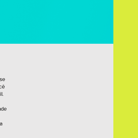
sse
ocê
l.
ade
ma