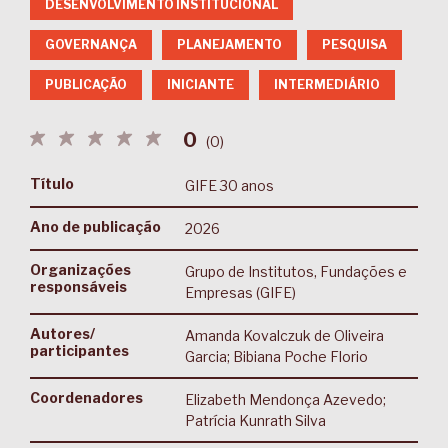
DESENVOLVIMENTO INSTITUCIONAL
GOVERNANÇA
PLANEJAMENTO
PESQUISA
PUBLICAÇÃO
INICIANTE
INTERMEDIÁRIO
0
(
0
)
Título
GIFE 30 anos
Ano de publicação
2026
Organizações
Grupo de Institutos, Fundações e
responsáveis
Empresas (GIFE)
Autores/
Amanda Kovalczuk de Oliveira
participantes
Garcia; Bibiana Poche Florio
Coordenadores
Elizabeth Mendonça Azevedo;
Patrícia Kunrath Silva