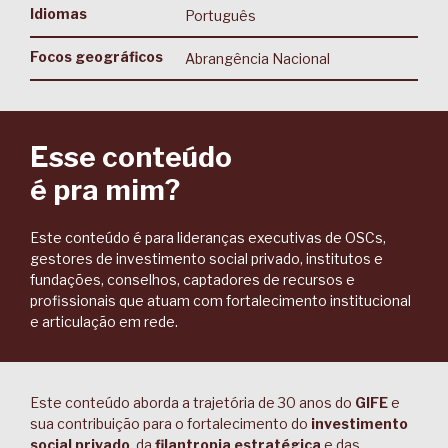
Idiomas
Português
Focos geográficos
Abrangência Nacional
Esse conteúdo
é pra mim?
Este conteúdo é para lideranças executivas de OSCs,
gestores de investimento social privado, institutos e
fundações, conselhos, captadores de recursos e
profissionais que atuam com fortalecimento institucional
e articulação em rede.
Este conteúdo aborda a trajetória de 30 anos do
GIFE
e
sua contribuição para o fortalecimento do
investimento
social privado
, da
filantropia estratégica
e das