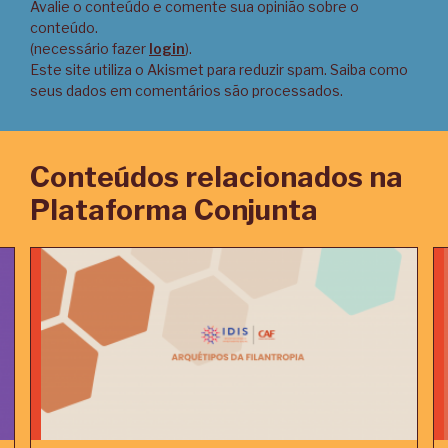
Avalie o conteúdo e comente sua opinião sobre o
conteúdo.
(necessário fazer
login
).
Este site utiliza o Akismet para reduzir spam.
Saiba como
seus dados em comentários são processados
.
Conteúdos relacionados na
Plataforma Conjunta