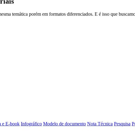
riais
esma temática porém em formatos diferenciados. E é isso que buscamos
a e E-book
Infográfico
Modelo de documento
Nota Técnica
Pesquisa
P