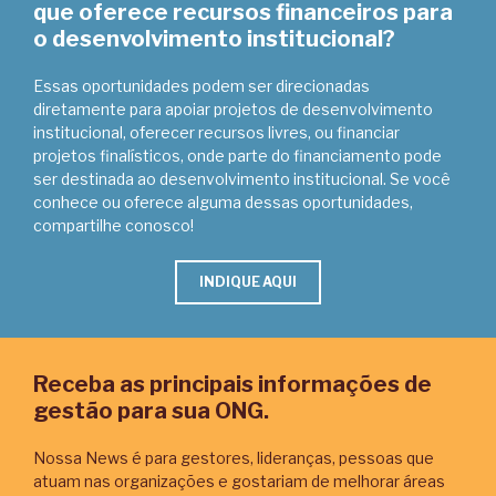
que oferece recursos financeiros para
o desenvolvimento institucional?
Essas oportunidades podem ser direcionadas
diretamente para apoiar projetos de desenvolvimento
institucional, oferecer recursos livres, ou financiar
projetos finalísticos, onde parte do financiamento pode
ser destinada ao desenvolvimento institucional. Se você
conhece ou oferece alguma dessas oportunidades,
compartilhe conosco!
INDIQUE AQUI
Receba as principais informações de
gestão para sua ONG.
Nossa News é para gestores, lideranças, pessoas que
atuam nas organizações e gostariam de melhorar áreas