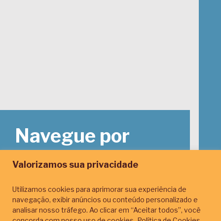
Navegue por
localização
Valorizamos sua privacidade
Utilizamos cookies para aprimorar sua experiência de
Encontre aqui as melhores oportunidades de
navegação, exibir anúncios ou conteúdo personalizado e
recursos direcionados para sua região, através
analisar nosso tráfego. Ao clicar em “Aceitar todos”, você
de editais, fundos e chamadas que apoiam o
concorda com nosso uso de cookies.
Política de Cookies
desenvolvimento institucional