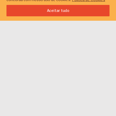
Início
Recursos financeiros
Por localização
Sul
Aceitar tudo
Limpar filtros