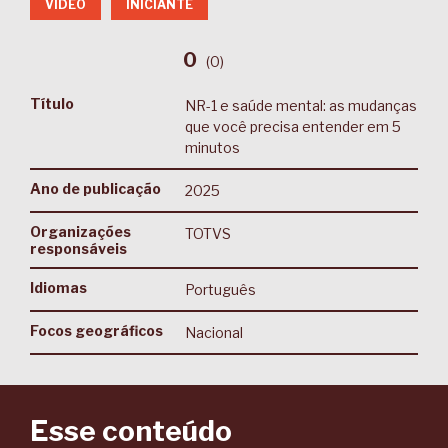
VÍDEO
INICIANTE
0
(
0
)
Título
NR-1 e saúde mental: as mudanças
que você precisa entender em 5
minutos
Ano de publicação
2025
Organizações
TOTVS
responsáveis
Idiomas
Português
Focos geográficos
Nacional
Esse conteúdo