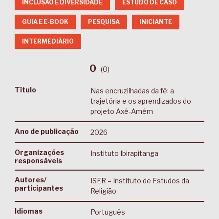
INCLUSÃO E DIVERSIDADE
ESTUDO DE CASO
GUIA E E-BOOK
PESQUISA
INICIANTE
INTERMEDIÁRIO
0
(
0
)
Título
Nas encruzilhadas da fé: a
trajetória e os aprendizados do
projeto Axé-Amém
Ano de publicação
2026
Organizações
Instituto Ibirapitanga
responsáveis
Autores/
ISER – Instituto de Estudos da
participantes
Religião
Idiomas
Português