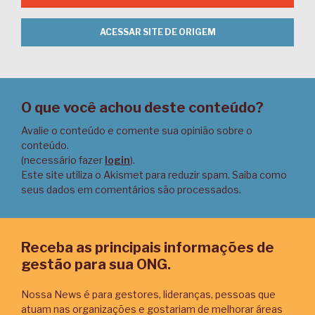
ACESSAR SITE DE ORIGEM
O que você achou deste conteúdo?
Avalie o conteúdo e comente sua opinião sobre o
conteúdo.
(necessário fazer
login
).
Este site utiliza o Akismet para reduzir spam.
Saiba como
seus dados em comentários são processados
.
Receba as principais informações de
gestão para sua ONG.
Nossa News é para gestores, lideranças, pessoas que
atuam nas organizações e gostariam de melhorar áreas