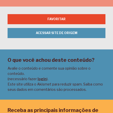
FAVORITAR
ACESSAR SITE DE ORIGEM
O que você achou deste conteúdo?
Avalie o conteúdo e comente sua opinião sobre o
conteúdo.
(necessário fazer
login
).
Este site utiliza o Akismet para reduzir spam.
Saiba como
seus dados em comentários são processados
.
Receba as principais informações de