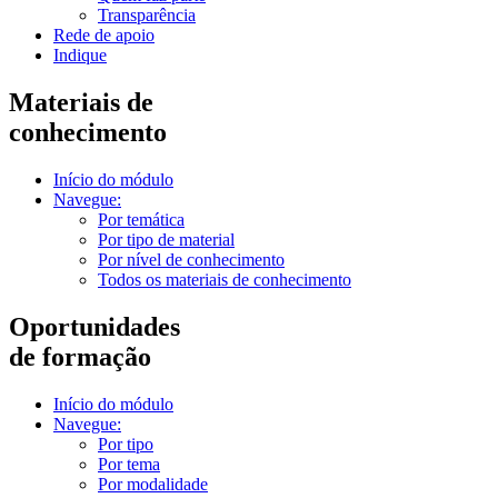
Transparência
Rede de apoio
Indique
Materiais de
conhecimento
Início do módulo
Navegue:
Por temática
Por tipo de material
Por nível de conhecimento
Todos os materiais de conhecimento
Oportunidades
de formação
Início do módulo
Navegue:
Por tipo
Por tema
Por modalidade