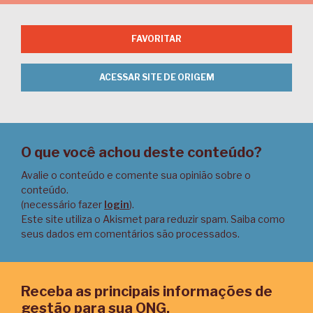
FAVORITAR
ACESSAR SITE DE ORIGEM
O que você achou deste conteúdo?
Avalie o conteúdo e comente sua opinião sobre o
conteúdo.
(necessário fazer
login
).
Este site utiliza o Akismet para reduzir spam.
Saiba como
seus dados em comentários são processados
.
Receba as principais informações de
gestão para sua ONG.