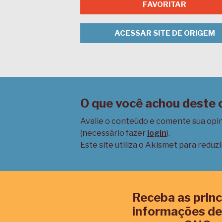
FAVORITAR
ACESSAR SITE DE ORIGEM
O que você achou deste
Avalie o conteúdo e comente sua opi
(necessário fazer
login
).
Este site utiliza o Akismet para reduz
Receba as princ
informações de