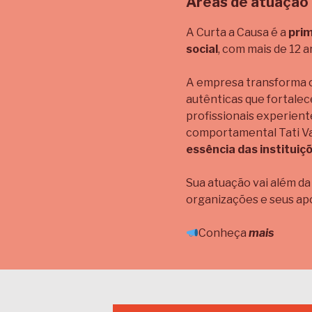
Áreas de atuação
A Curta a Causa é a
prim
social
, com mais de 12 
A empresa transforma ca
autênticas que fortale
profissionais experiente
comportamental Tati Vad
essência das instituiç
Sua atuação vai além d
organizações e seus apo
Conheça
mais