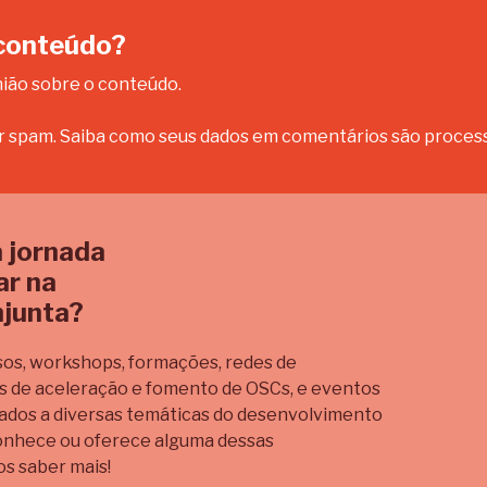
 conteúdo?
nião sobre o conteúdo.
ir spam.
Saiba como seus dados em comentários são proces
 jornada
ar na
junta?
sos, workshops, formações, redes de
as de aceleração e fomento de OSCs, e eventos
ados a diversas temáticas do desenvolvimento
 conhece ou oferece alguma dessas
s saber mais!