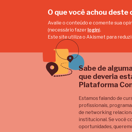
O que você achou deste
Avalie o conteúdo e comente sua opi
(necessário fazer
login
).
Este site utiliza o Akismet para reduz
Sabe de alguma
que deveria est
Plataforma Con
Estamos falando de cur
profissionais, program
de networking relacion
institucional. Se você
oportunidades, queremo