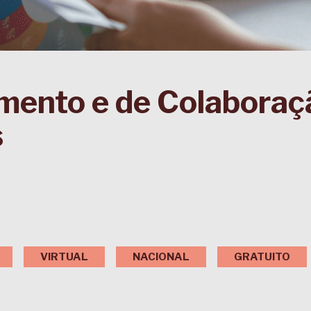
mento e de Colaboraç
s
VIRTUAL
NACIONAL
GRATUITO