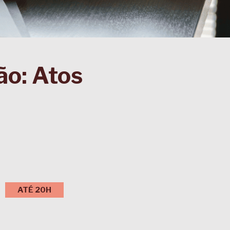
ão: Atos
ATÉ 20H