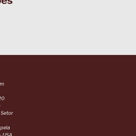
ões
em
20
m
 Setor
 pela
 - USA