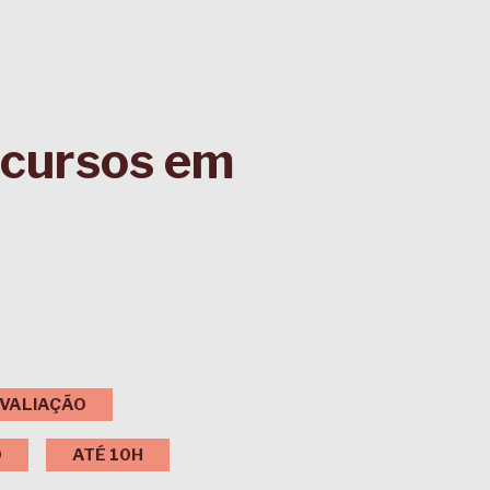
ecursos em
VALIAÇÃO
O
ATÉ 10H