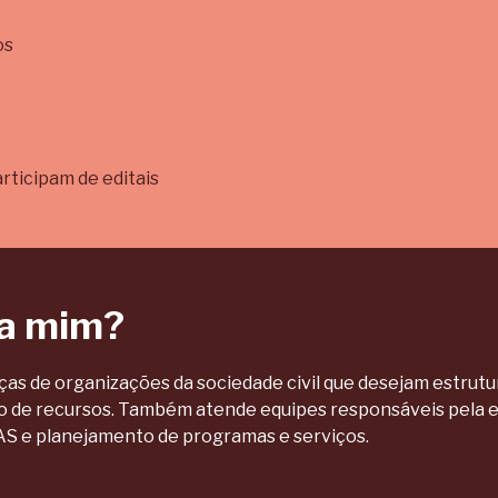
os
rticipam de editais
ra mim?
anças de organizações da sociedade civil que desejam estrut
o de recursos. Também atende equipes responsáveis pela e
AS e planejamento de programas e serviços.