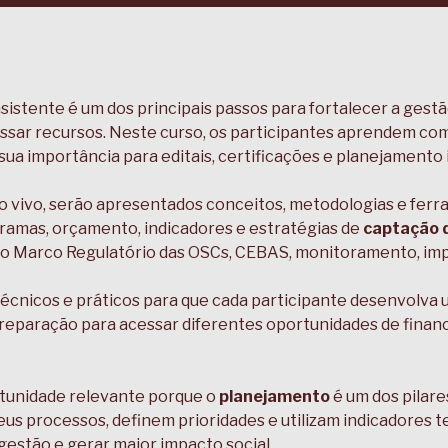
istente é um dos principais passos para fortalecer a gestã
essar recursos. Neste curso, os participantes aprendem 
ua importância para editais, certificações e planejamento i
o vivo, serão apresentados conceitos, metodologias e ferr
gramas, orçamento, indicadores e estratégias de
captação 
o Marco Regulatório das OSCs, CEBAS, monitoramento, impa
nicos e práticos para que cada participante desenvolva um
eparação para acessar diferentes oportunidades de financ
rtunidade relevante porque o
planejamento
é um dos pilare
us processos, definem prioridades e utilizam indicadores 
 gestão e gerar maior impacto social.