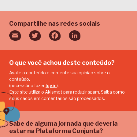
Compartilhe nas redes sociais
Email
Twitter
Facebook
LinkedIn
O que você achou deste conteúdo?
Avalie o conteúdo e comente sua opinião sobre o
conteúdo.
(necessário fazer
login
).
Este site utiliza o Akismet para reduzir spam.
Saiba como
seus dados em comentários são processados
.
Sabe de alguma jornada que deveria
estar na Plataforma Conjunta?