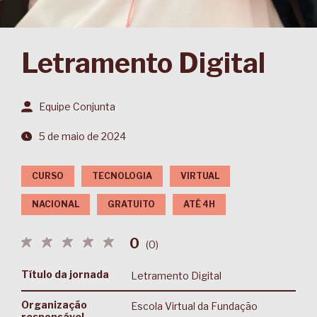
Letramento Digital
Equipe Conjunta
5 de maio de 2024
CURSO
TECNOLOGIA
VIRTUAL
NACIONAL
GRATUITO
ATÉ 4H
0
(
0
)
Título da jornada
Letramento Digital
Organização
Escola Virtual da Fundação
responsável