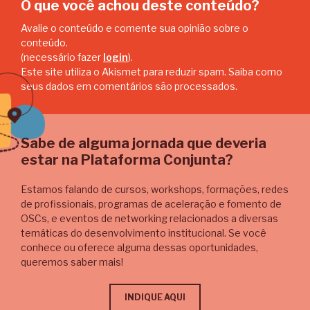
O que você achou deste conteúdo?
Avalie o conteúdo e comente sua opinião sobre o
conteúdo.
(necessário fazer
login
).
Este site utiliza o Akismet para reduzir spam.
Saiba como
seus dados em comentários são processados
.
Sabe de alguma jornada que deveria
estar na Plataforma Conjunta?
Estamos falando de cursos, workshops, formações, redes
de profissionais, programas de aceleração e fomento de
OSCs, e eventos de networking relacionados a diversas
temáticas do desenvolvimento institucional. Se você
conhece ou oferece alguma dessas oportunidades,
queremos saber mais!
INDIQUE AQUI