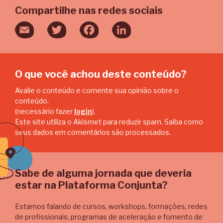
Compartilhe nas redes sociais
Email
Twitter
Facebook
LinkedIn
O que você achou deste conteúdo?
Avalie o conteúdo e comente sua opinião sobre o
conteúdo.
(necessário fazer
login
).
Este site utiliza o Akismet para reduzir spam.
Saiba como
seus dados em comentários são processados
.
Sabe de alguma jornada que deveria
estar na Plataforma Conjunta?
Estamos falando de cursos, workshops, formações, redes
de profissionais, programas de aceleração e fomento de