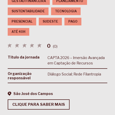
GESTÃO FINANCEIRA
PLANEJAMENTO
SUSTENTABILIDADE
TECNOLOGIA
PRESENCIAL
SUDESTE
PAGO
ATÉ 40H
0
(
0
)
Título da jornada
CAPTA 2026 – Imersão Avançada
em Captação de Recursos
Organização
Diálogo Social; Rede Filantropia
responsável
São José dos Campos
CLIQUE PARA SABER MAIS