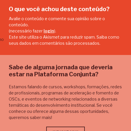
O que você achou deste conteúdo?
Avalie o conteúdo e comente sua opinião sobre o
conteúdo.
(necessário fazer
login
).
Este site utiliza o Akismet para reduzir spam.
Saiba como
seus dados em comentários são processados
.
Sabe de alguma jornada que deveria
estar na Plataforma Conjunta?
Estamos falando de cursos, workshops, formações, redes
de profissionais, programas de aceleração e fomento de
OSCs, e eventos de networking relacionados a diversas
temáticas do desenvolvimento institucional. Se você
conhece ou oferece alguma dessas oportunidades,
queremos saber mais!