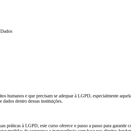
e Dados
itos humanos e que precisam se adequar à LGPD, especialmente aquelas
 dados dentro dessas instituições.
uas práticas à LGPD, este curso oferece o passo a passo para garantir 
dotar medidas de segurança e transparência com base nos direitos funda