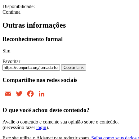
Disponibilidade:
Contínua
Outras informações
Reconhecimento formal
Sim
Favoritar
Copiar Link
Compartilhe nas redes sociais
Email
Twitter
Facebook
LinkedIn
O que você achou deste conteúdo?
Avalie o conteúdo e comente sua opinião sobre o conteúdo.
(necessário fazer
login
).
Este site utiliza o Akismet para reduzir spam.
Saiba como seus dados 