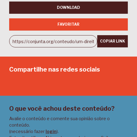
DOWNLOAD
FAVORITAR
COPIAR LINK
Compartilhe nas redes sociais
Email
Twitter
Facebook
LinkedIn
O que você achou deste conteúdo?
Avalie o conteúdo e comente sua opinião sobre o
conteúdo.
(necessário fazer
login
).