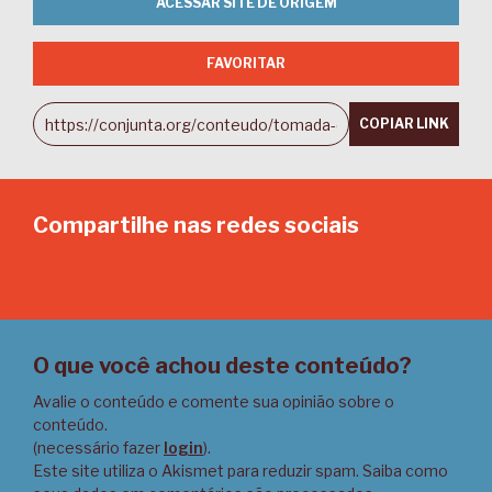
ACESSAR SITE DE ORIGEM
FAVORITAR
COPIAR LINK
Compartilhe nas redes sociais
Email
Twitter
Facebook
LinkedIn
O que você achou deste conteúdo?
Avalie o conteúdo e comente sua opinião sobre o
conteúdo.
(necessário fazer
login
).
Este site utiliza o Akismet para reduzir spam.
Saiba como