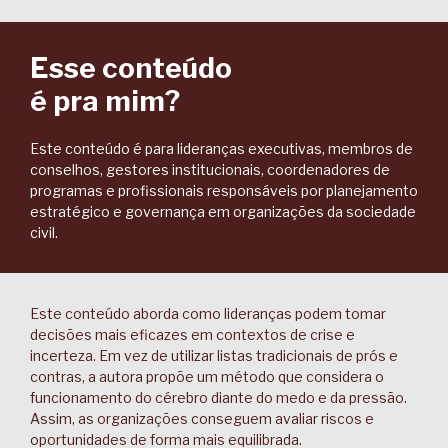
Esse conteúdo
é pra mim?
Este conteúdo é para lideranças executivas, membros de
conselhos, gestores institucionais, coordenadores de
programas e profissionais responsáveis por planejamento
estratégico e governança em organizações da sociedade
civil.
Este conteúdo aborda como lideranças podem tomar
decisões mais eficazes em contextos de crise e
incerteza. Em vez de utilizar listas tradicionais de prós e
contras, a autora propõe um método que considera o
funcionamento do cérebro diante do medo e da pressão.
Assim, as organizações conseguem avaliar riscos e
oportunidades de forma mais equilibrada.