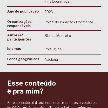
Fins Lucrativos
Ano de publicação
2023
Organizações
Portal do Impacto - Phomenta
responsáveis
Autores/
Bianca Monteiro
participantes
Idiomas
Português
Focos geográficos
Nacional
Esse conteúdo
é pra mim?
Este conteúdo é direcionado para membros e gestores
de ONGs, profissionais do Terceiro Setor e todos os