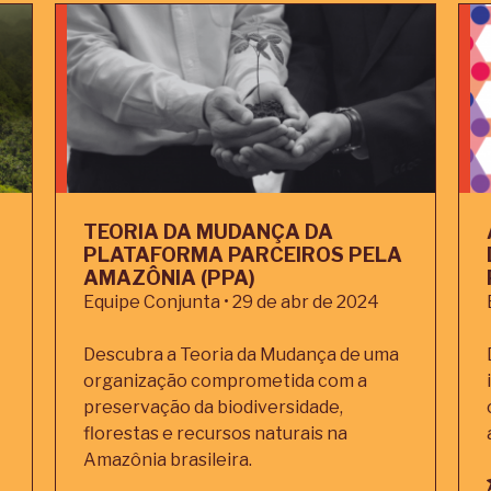
TEORIA DA MUDANÇA DA
PLATAFORMA PARCEIROS PELA
AMAZÔNIA (PPA)
Equipe Conjunta • 29 de abr de 2024
Descubra a Teoria da Mudança de uma
organização comprometida com a
preservação da biodiversidade,
florestas e recursos naturais na
Amazônia brasileira.