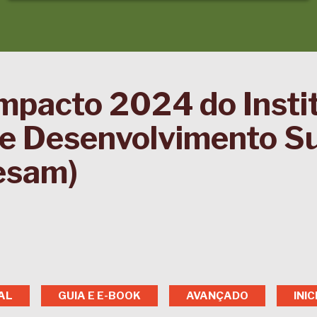
Impacto 2024 do Insti
e Desenvolvimento Su
esam)
AL
GUIA E E-BOOK
AVANÇADO
INI