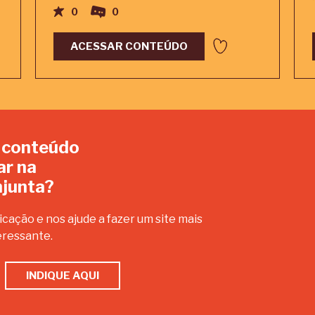
0
0
ACESSAR CONTEÚDO
 conteúdo
ar na
junta?
icação e nos ajude a fazer um site mais
eressante.
INDIQUE AQUI