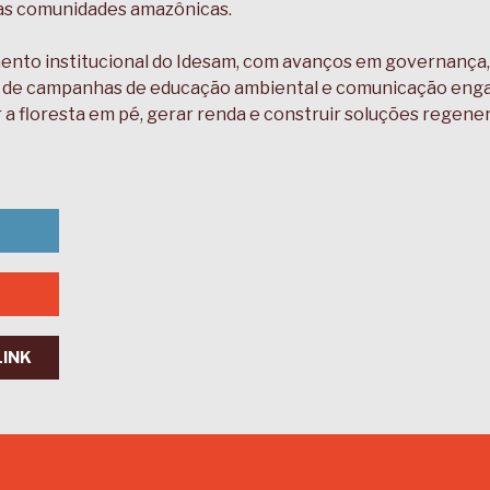
 das comunidades amazônicas.
imento institucional do Idesam, com avanços em governança,
 de campanhas de educação ambiental e comunicação enga
 a floresta em pé, gerar renda e construir soluções regen
LINK