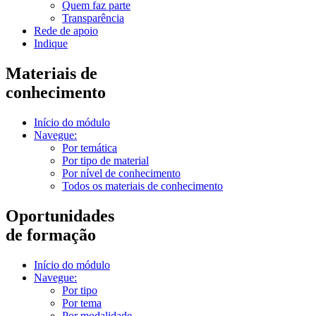
Quem faz parte
Transparência
Rede de apoio
Indique
Materiais de
conhecimento
Início do módulo
Navegue:
Por temática
Por tipo de material
Por nível de conhecimento
Todos os materiais de conhecimento
Oportunidades
de formação
Início do módulo
Navegue:
Por tipo
Por tema
Por modalidade