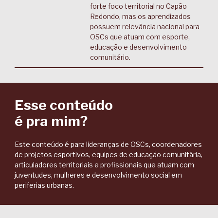
forte foco territorial no Capão
Redondo, mas os aprendizados
possuem relevância nacional para
OSCs que atuam com esporte,
educação e desenvolvimento
comunitário.
Esse conteúdo
é pra mim?
Este conteúdo é para lideranças de OSCs, coordenadores
de projetos esportivos, equipes de educação comunitária,
articuladores territoriais e profissionais que atuam com
juventudes, mulheres e desenvolvimento social em
periferias urbanas.