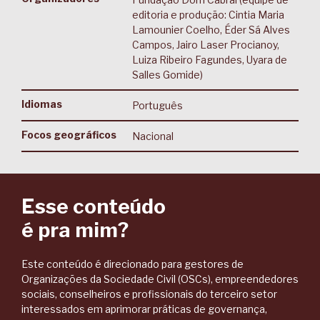
editoria e produção: Cintia Maria
Lamounier Coelho, Éder Sá Alves
Campos, Jairo Laser Procianoy,
Luiza Ribeiro Fagundes, Uyara de
Salles Gomide)​
Idiomas
Português
Focos geográficos
Nacional
Esse conteúdo
é pra mim?
Este conteúdo é direcionado para gestores de
Organizações da Sociedade Civil (OSCs), empreendedores
sociais, conselheiros e profissionais do terceiro setor
interessados em aprimorar práticas de governança,