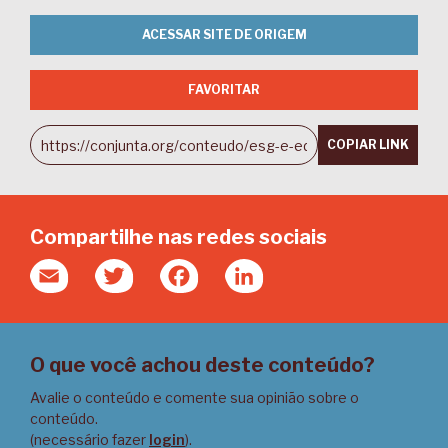
ACESSAR SITE DE ORIGEM
FAVORITAR
COPIAR LINK
Compartilhe nas redes sociais
Email
Twitter
Facebook
LinkedIn
O que você achou deste conteúdo?
Avalie o conteúdo e comente sua opinião sobre o
conteúdo.
(necessário fazer
login
).