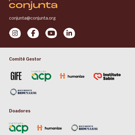
conjunta@conjunta.org
Comitê Gestor
Doadores