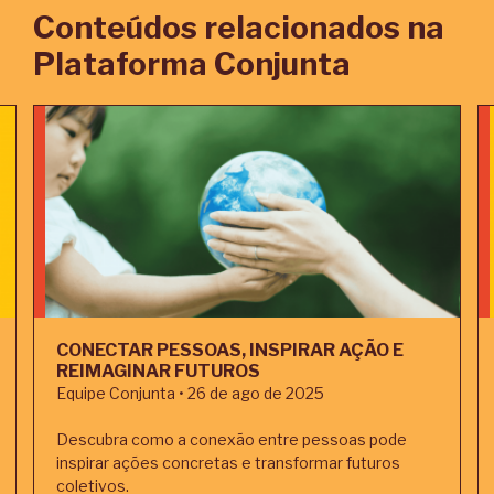
Conteúdos relacionados na
Plataforma Conjunta
CONECTAR PESSOAS, INSPIRAR AÇÃO E
REIMAGINAR FUTUROS
Equipe Conjunta • 26 de ago de 2025
Descubra como a conexão entre pessoas pode
inspirar ações concretas e transformar futuros
coletivos.