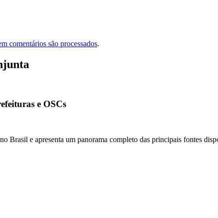
em comentários são processados
.
njunta
refeituras e OSCs
o Brasil e apresenta um panorama completo das principais fontes disponí