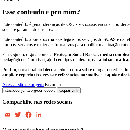
Esse conteúdo é pra mim?
Este conteúdo é para lideranças de OSCs socioassistenciais, coordena
social e garantia de direitos.
Este conteúdo aborda os
marcos legais
, os serviços do
SUAS
e os re
normas, serviços e materiais formativos para qualificar a atuação cotid
Em seguida, o guia conecta
Proteção Social Básica
,
média complex
pedagógicos. Com isso, ajuda equipes e lideranças a
alinhar prática,
Por fim, o material fortalece a leitura crítica sobre o lugar do educa
ampliar repertórios
,
revisar referências normativas
e
apoiar decis
Acessar site de origem
Favoritar
Copiar Link
Compartilhe nas redes sociais
Email
Twitter
Facebook
LinkedIn
O que você achou deste conteúdo?