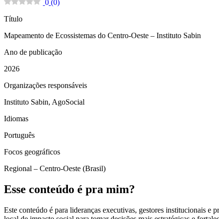
0
(
0
)
Título
Mapeamento de Ecossistemas do Centro-Oeste – Instituto Sabin
Ano de publicação
2026
Organizações responsáveis
Instituto Sabin, AgoSocial
Idiomas
Português
Focos geográficos
Regional – Centro-Oeste (Brasil)
Esse conteúdo é pra mim?
Este conteúdo é para lideranças executivas, gestores institucionais
local de impacto social para tomar decisões mais estratégicas e fortalece