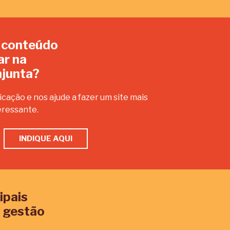
 conteúdo
ar na
junta?
icação e nos ajude a fazer um site mais
eressante.
INDIQUE AQUI
ipais
 gestão