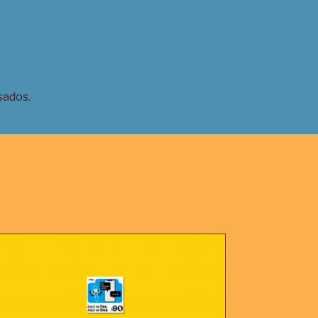
sados
.