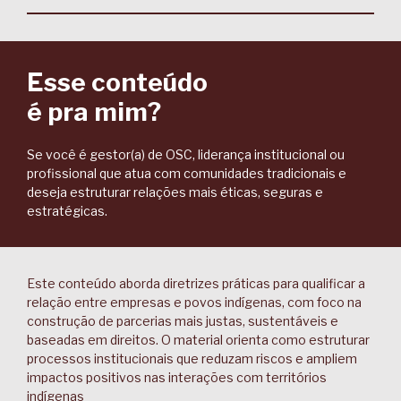
Esse conteúdo
é pra mim?
Se você é gestor(a) de OSC, liderança institucional ou
profissional que atua com comunidades tradicionais e
deseja estruturar relações mais éticas, seguras e
estratégicas.
Este conteúdo aborda diretrizes práticas para qualificar a
relação entre empresas e povos indígenas, com foco na
construção de parcerias mais justas, sustentáveis e
baseadas em direitos. O material orienta como estruturar
processos institucionais que reduzam riscos e ampliem
impactos positivos nas interações com territórios
indígenas