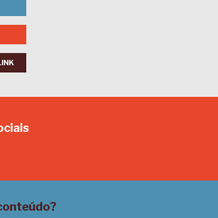
LINK
ociais
In
 conteúdo?