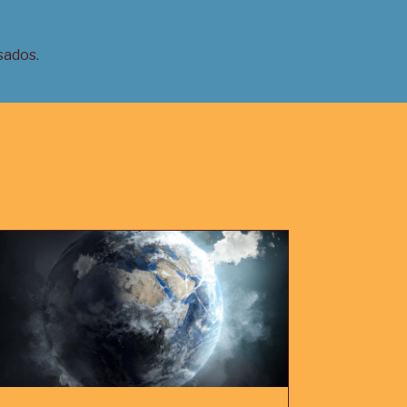
sados
.